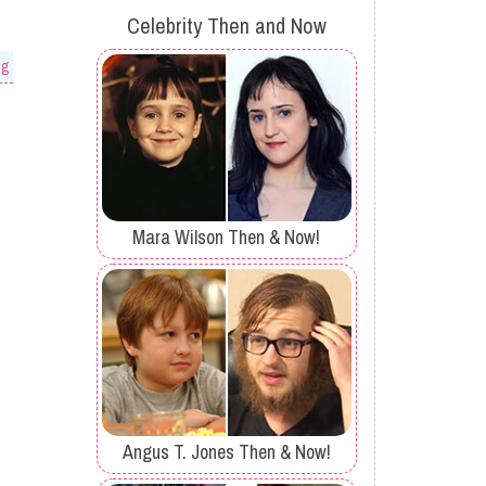
Celebrity Then and Now
og
Mara Wilson Then & Now!
Angus T. Jones Then & Now!